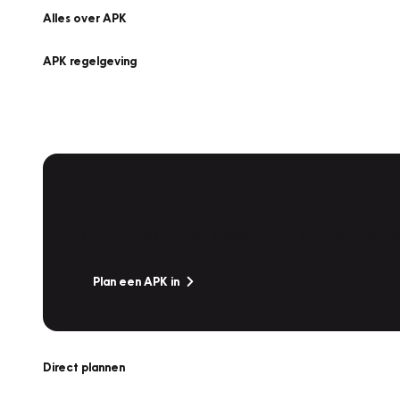
Alles over APK
APK regelgeving
APK Keuring bij Vakgarage!
Is het weer tijd voor de jaarlijkse APK? Ga snel naar V
Plan een APK in
Direct plannen