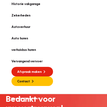
Historie vakgarage
Zekerheden
Autoverhuur
Auto huren
verhuisbus huren
Vervangend vervoer
Afspraak maken
Contact
Bedankt voor
Werkplaatsplanner