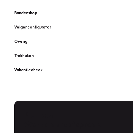
Bandenshop
Velgenconfigurator
Overig
Trekhaken
Vakantiecheck
Plan een
Werkplaatsafspraak