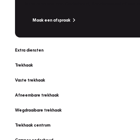
Is uw auto toe aan Onderhoud, Bandenwissel of een Va
Maak een afspraak
Extra diensten
Trekhaak
Vaste trekhaak
Afneembare trekhaak
Wegdraaibare trekhaak
Trekhaak centrum