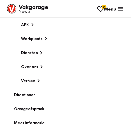
Vakgarage
0
Menu
Newo
APK
Werkplaats
Diensten
Over ons
Verhuur
Direct naar
Garageafspraak
Meer informatie