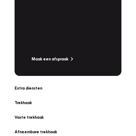
Plan een
Werkplaatsafspraak
Is uw auto toe aan Onderhoud,
Bandenwissel of een Vakantiecheck? Plan
online een afspraak!
Maak een afspraak
Extra diensten
Trekhaak
Vaste trekhaak
Afneembare trekhaak