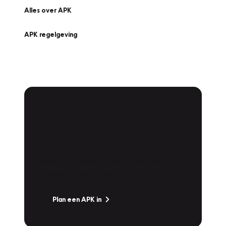
Alles over APK
APK regelgeving
APK Keuring bij
Vakgarage!
Is het weer tijd voor de jaarlijkse APK? Ga
snel naar Vakgarage bij u in de buurt, en ga
zonder zorgen de weg op!
Plan een APK in