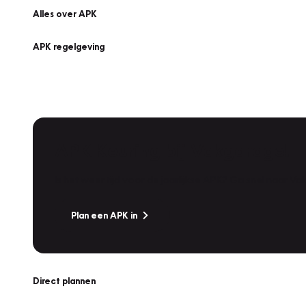
Alles over APK
APK regelgeving
APK Keuring bij Vakgarage!
Is het weer tijd voor de jaarlijkse APK? Ga snel naar V
Plan een APK in
Direct plannen