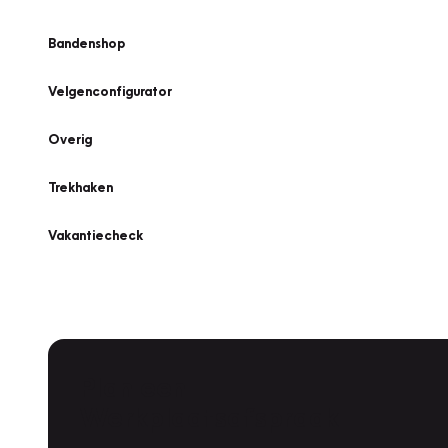
Bandenshop
Velgenconfigurator
Overig
Trekhaken
Vakantiecheck
Plan een
Werkplaatsafspraak