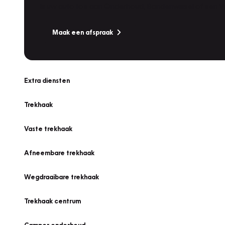
Is uw auto toe aan Onderhoud, Bandenwissel of een Va
Maak een afspraak
Extra diensten
Trekhaak
Vaste trekhaak
Afneembare trekhaak
Wegdraaibare trekhaak
Trekhaak centrum