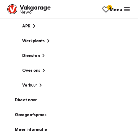
Vakgarage
0
Menu
Newo
APK
Werkplaats
Diensten
Over ons
Verhuur
Direct naar
Garageafspraak
Meer informatie