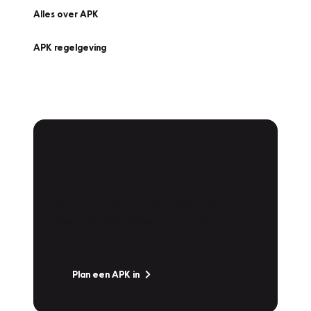
Alles over APK
APK regelgeving
APK Keuring bij
Vakgarage!
Is het weer tijd voor de jaarlijkse APK? Ga
snel naar Vakgarage bij u in de buurt, en ga
zonder zorgen de weg op!
Plan een APK in