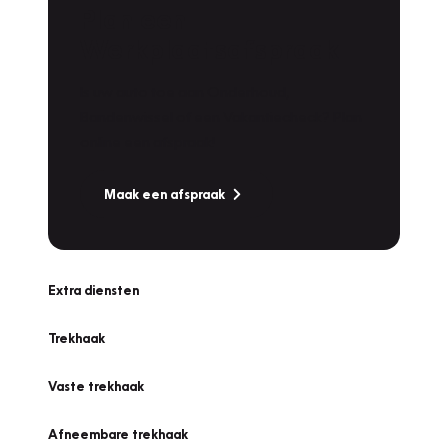
Plan een
Werkplaatsafspraak
Is uw auto toe aan Onderhoud,
Bandenwissel of een Vakantiecheck? Plan
online een afspraak!
Maak een afspraak
Extra diensten
Trekhaak
Vaste trekhaak
Afneembare trekhaak