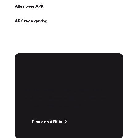
Alles over APK
APK regelgeving
APK Keuring bij
Vakgarage!
Is het weer tijd voor de jaarlijkse APK? Ga
snel naar Vakgarage bij u in de buurt, en ga
zonder zorgen de weg op!
Plan een APK in