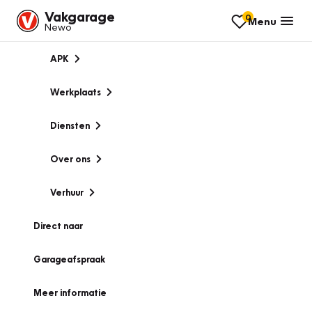
Vakgarage
0
Menu
Newo
APK
Werkplaats
Diensten
Over ons
Verhuur
Direct naar
Garageafspraak
Meer informatie