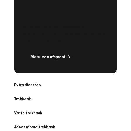
Plan een
Werkplaatsafspraak
Is uw auto toe aan Onderhoud,
Bandenwissel of een Vakantiecheck? Plan
online een afspraak!
Maak een afspraak
Extra diensten
Trekhaak
Vaste trekhaak
Afneembare trekhaak