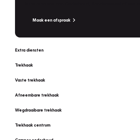
Is uw auto toe aan Onderhoud, Bandenwissel of een Va
Maak een afspraak
Extra diensten
Trekhaak
Vaste trekhaak
Afneembare trekhaak
Wegdraaibare trekhaak
Trekhaak centrum