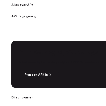
Alles over APK
APK regelgeving
APK Keuring bij Vakgarage!
Is het weer tijd voor de jaarlijkse APK? Ga snel naar V
Plan een APK in
Direct plannen