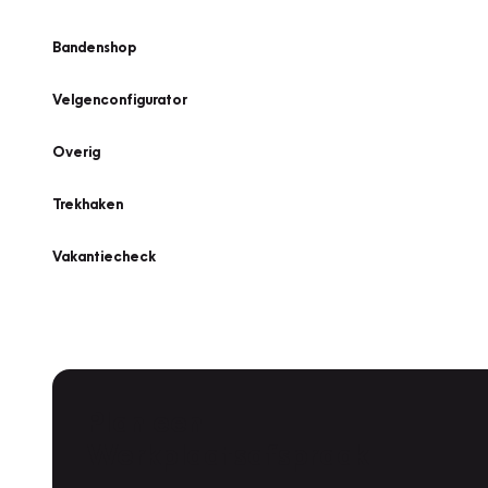
Bandenshop
Velgenconfigurator
Overig
Trekhaken
Vakantiecheck
Plan een
Werkplaatsafspraak